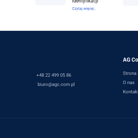
identyfikacji
Czytaj więcej...
AG Co
Strona
+48 22 499 05 86
O nas
biuro@agc.com.pl
Kontak