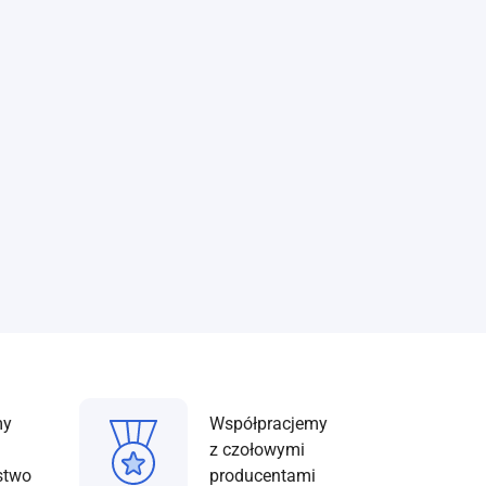
my
Współpracjemy
z czołowymi
stwo
producentami